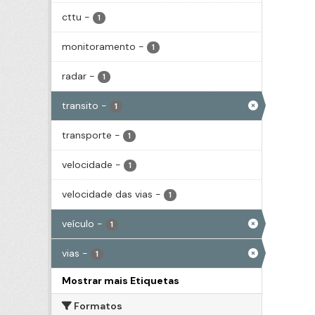
cttu
-
1
monitoramento
-
1
radar
-
1
transito
-
1
transporte
-
1
velocidade
-
1
velocidade das vias
-
1
veículo
-
1
vias
-
1
Mostrar mais Etiquetas
Formatos