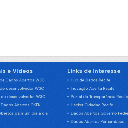
is e Vídeos
Links de Interesse
 de Dados Abertos W3C
Hub de Dados Recife
 do desenvolvedor W3C
Inovação Aberta Recife
a do desenvolvedor W3C
Portal da Transparência Recife
e Dados Abertos OKFN
Hacker Cidadão Recife
bertos para um dia a dia
Dados Abertos Governo Feder
Dados Abertos Pernambuco