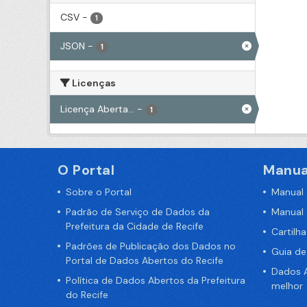
CSV
-
1
JSON
-
1
Licenças
Licença Aberta...
-
1
O Portal
Manua
Sobre o Portal
Manual
Padrão de Serviço de Dados da
Manual
Prefeitura da Cidade de Recife
Cartilh
Padrões de Publicação dos Dados no
Guia d
Portal de Dados Abertos do Recife
Dados A
Política de Dados Abertos da Prefeitura
melhor
do Recife