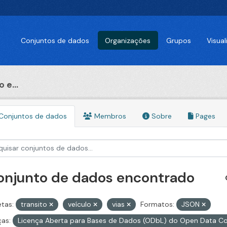
Conjuntos de dados
Organizações
Grupos
Visua
 e...
Conjuntos de dados
Membros
Sobre
Pages
conjunto de dados encontrado
etas:
transito
veículo
vias
Formatos:
JSON
ças:
Licença Aberta para Bases de Dados (ODbL) do Open Data