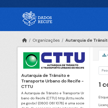
Ir para o conteúdo principal
Organizações
Autarquia de Trânsito
Autarquia de Trânsito e
Transporte Urbano do Recife -
1 
CTTU
A Autarquia de Trânsito e Transporte Ur
Etiqu
bano do Recife (CTTU) http://cttu.recife.
pe.gov.br/ (0800 081 1078) é uma socie
Licen