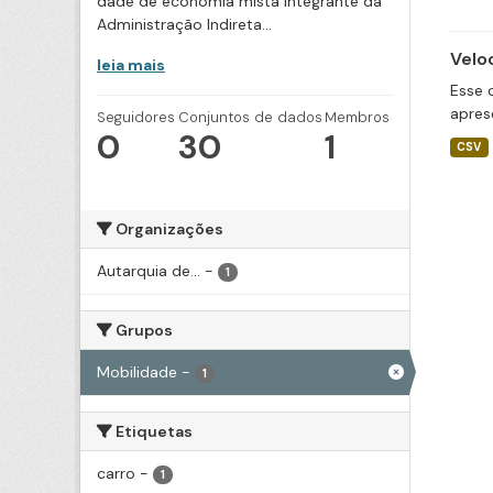
dade de economia mista integrante da
Administração Indireta...
Velo
leia mais
Esse 
apres
Seguidores
Conjuntos de dados
Membros
0
30
1
CSV
Organizações
Autarquia de...
-
1
Grupos
Mobilidade
-
1
Etiquetas
carro
-
1