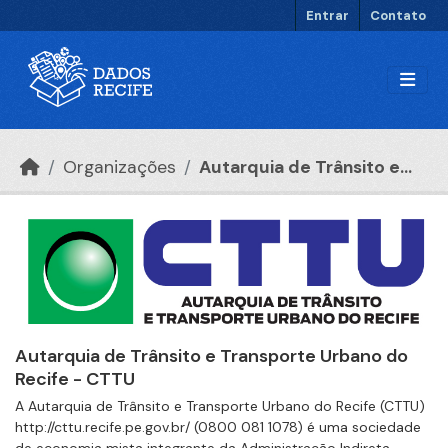
Ir para o conteúdo principal
Entrar
Contato
Organizações
Autarquia de Trânsito e...
Autarquia de Trânsito e Transporte Urbano do
Recife - CTTU
A Autarquia de Trânsito e Transporte Urbano do Recife (CTTU)
http://cttu.recife.pe.gov.br/ (0800 081 1078) é uma sociedade