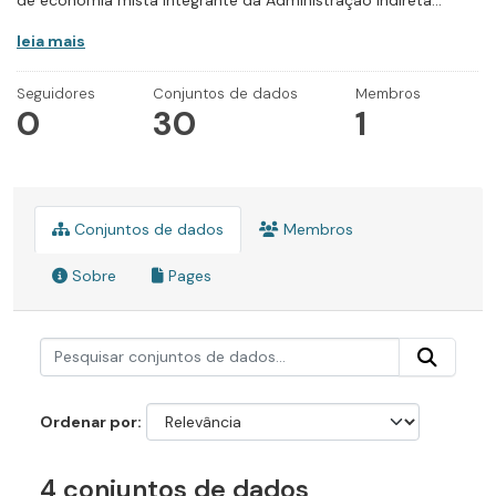
de economia mista integrante da Administração Indireta...
leia mais
Seguidores
Conjuntos de dados
Membros
0
30
1
Conjuntos de dados
Membros
Sobre
Pages
Ordenar por
4 conjuntos de dados