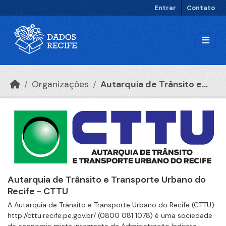
Ir para o conteúdo principal
Entrar
Contato
Organizações
Autarquia de Trânsito e...
Autarquia de Trânsito e Transporte Urbano do
Recife - CTTU
A Autarquia de Trânsito e Transporte Urbano do Recife (CTTU)
http://cttu.recife.pe.gov.br/ (0800 081 1078) é uma sociedade