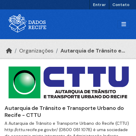
Ir para o conteúdo principal
Entrar
Contato
Organizações
Autarquia de Trânsito e...
Autarquia de Trânsito e Transporte Urbano do
Recife - CTTU
A Autarquia de Trânsito e Transporte Urbano do Recife (CTTU)
http://cttu.recife.pe.gov.br/ (0800 081 1078) é uma sociedade