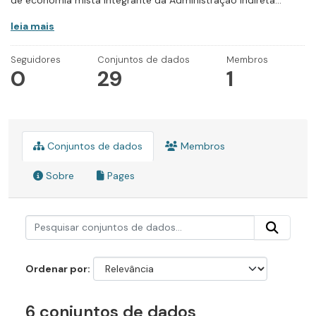
de economia mista integrante da Administração Indireta...
leia mais
Seguidores
Conjuntos de dados
Membros
0
29
1
Conjuntos de dados
Membros
Sobre
Pages
Ordenar por
6 conjuntos de dados