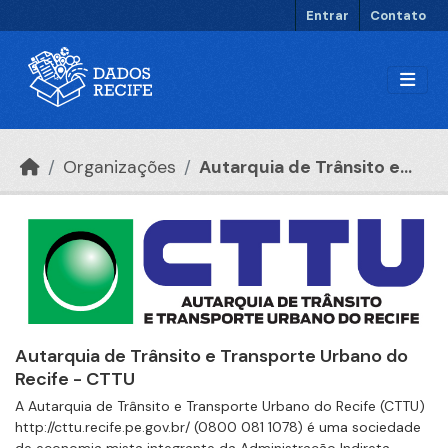
Ir para o conteúdo principal
Entrar
Contato
Organizações
Autarquia de Trânsito e...
Autarquia de Trânsito e Transporte Urbano do
Recife - CTTU
A Autarquia de Trânsito e Transporte Urbano do Recife (CTTU)
http://cttu.recife.pe.gov.br/ (0800 081 1078) é uma sociedade