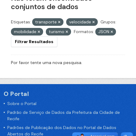
conjuntos de dados
Etiquetas:
transporte
velocidade
Grupos:
mobilidade
turismo
Formatos:
JSON
Filtrar Resultados
Por favor tente uma nova pesquisa.
O Portal
Sobre o Portal
Padrão de Serviço de Dados da Prefeitura da Cidade de
Recife
Padrões de Publicação dos Dados no Portal de Dados
Abertos do Recife