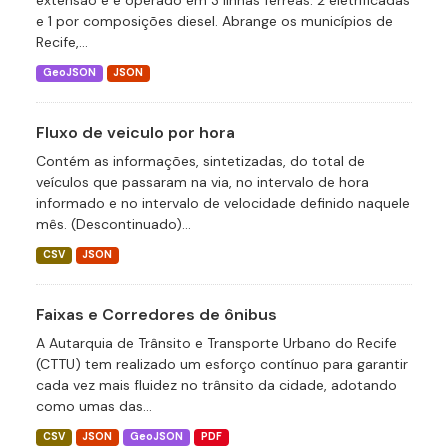
extensão e é operado em 3 linhas férreas: 2 eletrificadas
e 1 por composições diesel. Abrange os municípios de
Recife,...
GeoJSON
JSON
Fluxo de veiculo por hora
Contém as informações, sintetizadas, do total de
veículos que passaram na via, no intervalo de hora
informado e no intervalo de velocidade definido naquele
mês. (Descontinuado)...
CSV
JSON
Faixas e Corredores de ônibus
A Autarquia de Trânsito e Transporte Urbano do Recife
(CTTU) tem realizado um esforço contínuo para garantir
cada vez mais fluidez no trânsito da cidade, adotando
como umas das...
CSV
JSON
GeoJSON
PDF