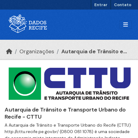
Ir para o conteúdo principal
Entrar
Contato
Organizações
Autarquia de Trânsito e...
Autarquia de Trânsito e Transporte Urbano do
Recife - CTTU
A Autarquia de Trânsito e Transporte Urbano do Recife (CTTU)
http://cttu.recife.pe.gov.br/ (0800 081 1078) é uma sociedade