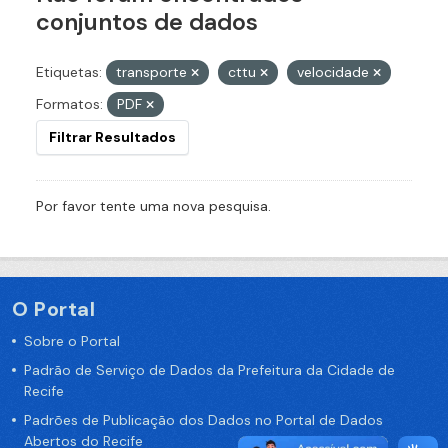
conjuntos de dados
Etiquetas:
transporte
cttu
velocidade
Formatos:
PDF
Filtrar Resultados
Por favor tente uma nova pesquisa.
O Portal
Sobre o Portal
Padrão de Serviço de Dados da Prefeitura da Cidade de
Recife
Padrões de Publicação dos Dados no Portal de Dados
Abertos do Recife