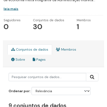
de economia mista integrante da Administração Indireta...
leia mais
Seguidores
Conjuntos de dados
Membros
0
30
1
Conjuntos de dados
Membros
Sobre
Pages
Ordenar por
9 conjuntos de dados