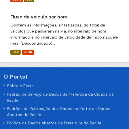
Fluxo de veiculo por hora
Contém as informações, sintetizadas, do total de
veículos que passaram na via, no intervalo de hora
informado e no intervalo de velocidade definido naquele
mês. (Descontinuado)...
CSV
JSON
O Portal
Sobre o Portal
Padrão de Serviço de Dados da Prefeitura da Cidade de
Recife
Padrões de Publicação dos Dados no Portal de Dados
Abertos do Recife
Política de Dados Abertos da Prefeitura do Recife