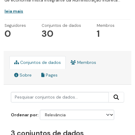
de economia mista integrante da Administração Indireta...
leia mais
Seguidores
Conjuntos de dados
Membros
0
30
1
Conjuntos de dados
Membros
Sobre
Pages
Ordenar por
3 conjuntos de dados