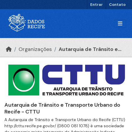
Ir para o conteúdo principal
Entrar
Contato
Organizações
Autarquia de Trânsito e...
Autarquia de Trânsito e Transporte Urbano do
Recife - CTTU
A Autarquia de Trânsito e Transporte Urbano do Recife (CTTU)
http://cttu.recife.pe.gov.br/ (0800 081 1078) é uma sociedade