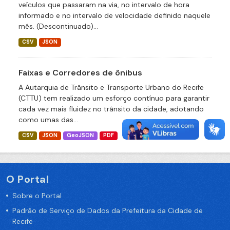
veículos que passaram na via, no intervalo de hora
informado e no intervalo de velocidade definido naquele
mês. (Descontinuado)...
CSV
JSON
Faixas e Corredores de ônibus
A Autarquia de Trânsito e Transporte Urbano do Recife
(CTTU) tem realizado um esforço contínuo para garantir
cada vez mais fluidez no trânsito da cidade, adotando
como umas das...
CSV
JSON
GeoJSON
PDF
O Portal
Sobre o Portal
Padrão de Serviço de Dados da Prefeitura da Cidade de
Recife