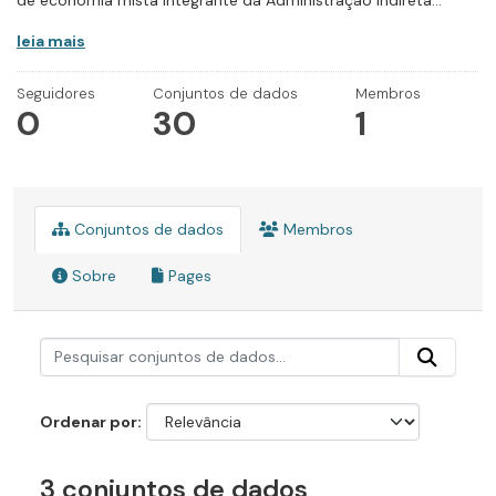
de economia mista integrante da Administração Indireta...
leia mais
Seguidores
Conjuntos de dados
Membros
0
30
1
Conjuntos de dados
Membros
Sobre
Pages
Ordenar por
3 conjuntos de dados