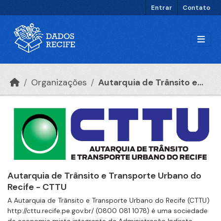
Ir para o conteúdo principal
Entrar
Contato
Organizações
Autarquia de Trânsito e...
Autarquia de Trânsito e Transporte Urbano do
Recife - CTTU
A Autarquia de Trânsito e Transporte Urbano do Recife (CTTU)
http://cttu.recife.pe.gov.br/ (0800 081 1078) é uma sociedade