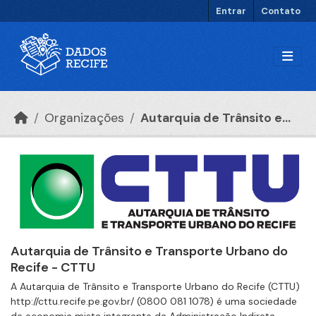
Ir para o conteúdo principal
Entrar
Contato
Organizações
Autarquia de Trânsito e...
Autarquia de Trânsito e Transporte Urbano do
Recife - CTTU
A Autarquia de Trânsito e Transporte Urbano do Recife (CTTU)
http://cttu.recife.pe.gov.br/ (0800 081 1078) é uma sociedade