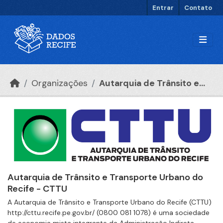
Ir para o conteúdo principal
Entrar
Contato
Organizações
Autarquia de Trânsito e...
Autarquia de Trânsito e Transporte Urbano do
Recife - CTTU
A Autarquia de Trânsito e Transporte Urbano do Recife (CTTU)
http://cttu.recife.pe.gov.br/ (0800 081 1078) é uma sociedade