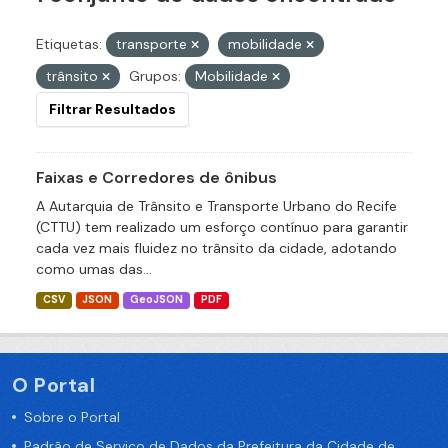
Etiquetas:
transporte
mobilidade
trânsito
Grupos:
Mobilidade
Filtrar Resultados
Faixas e Corredores de ônibus
A Autarquia de Trânsito e Transporte Urbano do Recife
(CTTU) tem realizado um esforço contínuo para garantir
cada vez mais fluidez no trânsito da cidade, adotando
como umas das...
CSV
JSON
GeoJSON
PDF
O Portal
Sobre o Portal
Padrão de Serviço de Dados da Prefeitura da Cidade de