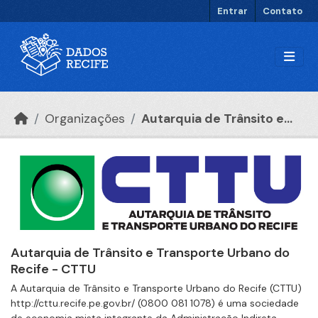
Ir para o conteúdo principal
Entrar
Contato
Organizações
Autarquia de Trânsito e...
Autarquia de Trânsito e Transporte Urbano do
Recife - CTTU
A Autarquia de Trânsito e Transporte Urbano do Recife (CTTU)
http://cttu.recife.pe.gov.br/ (0800 081 1078) é uma sociedade