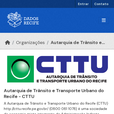
Ir para o conteúdo principal
Entrar
Contato
Organizações
Autarquia de Trânsito e...
Autarquia de Trânsito e Transporte Urbano do
Recife - CTTU
A Autarquia de Trânsito e Transporte Urbano do Recife (CTTU)
http://cttu.recife.pe.gov.br/ (0800 081 1078) é uma sociedade