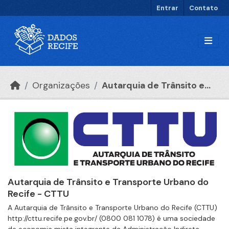
Ir para o conteúdo principal
Entrar
Contato
Organizações
Autarquia de Trânsito e...
Autarquia de Trânsito e Transporte Urbano do
Recife - CTTU
A Autarquia de Trânsito e Transporte Urbano do Recife (CTTU)
http://cttu.recife.pe.gov.br/ (0800 081 1078) é uma sociedade