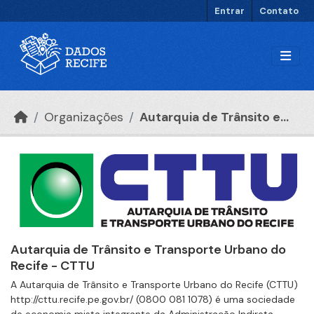
Ir para o conteúdo principal
Entrar
Contato
Organizações
Autarquia de Trânsito e...
Autarquia de Trânsito e Transporte Urbano do
Recife - CTTU
A Autarquia de Trânsito e Transporte Urbano do Recife (CTTU)
http://cttu.recife.pe.gov.br/ (0800 081 1078) é uma sociedade