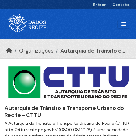
Ir para o conteúdo principal
Entrar
Contato
Organizações
Autarquia de Trânsito e...
Autarquia de Trânsito e Transporte Urbano do
Recife - CTTU
A Autarquia de Trânsito e Transporte Urbano do Recife (CTTU)
http://cttu.recife.pe.gov.br/ (0800 081 1078) é uma sociedade