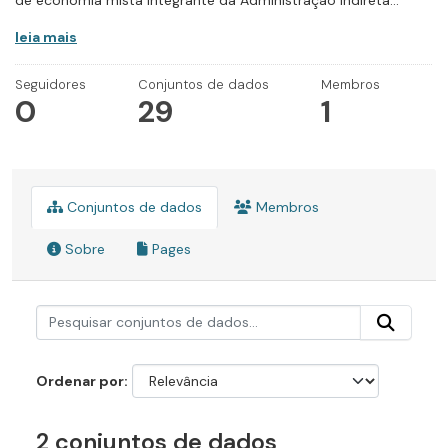
de economia mista integrante da Administração Indireta...
leia mais
Seguidores
Conjuntos de dados
Membros
0
29
1
Conjuntos de dados
Membros
Sobre
Pages
Ordenar por
2 conjuntos de dados