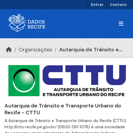
Ir para o conteúdo principal
Entrar
Contato
Organizações
Autarquia de Trânsito e...
Autarquia de Trânsito e Transporte Urbano do
Recife - CTTU
A Autarquia de Trânsito e Transporte Urbano do Recife (CTTU)
http://cttu.recife.pe.gov.br/ (0800 081 1078) é uma sociedade