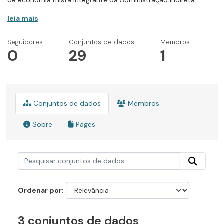
de economia mista integrante da Administração Indireta...
leia mais
Seguidores
Conjuntos de dados
Membros
0
29
1
Conjuntos de dados
Membros
Sobre
Pages
Ordenar por
3 conjuntos de dados