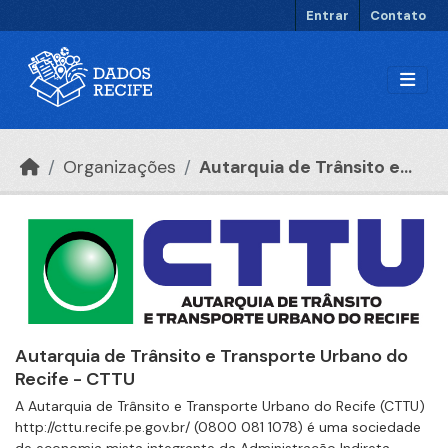
Ir para o conteúdo principal
Entrar
Contato
Organizações
Autarquia de Trânsito e...
Autarquia de Trânsito e Transporte Urbano do
Recife - CTTU
A Autarquia de Trânsito e Transporte Urbano do Recife (CTTU)
http://cttu.recife.pe.gov.br/ (0800 081 1078) é uma sociedade