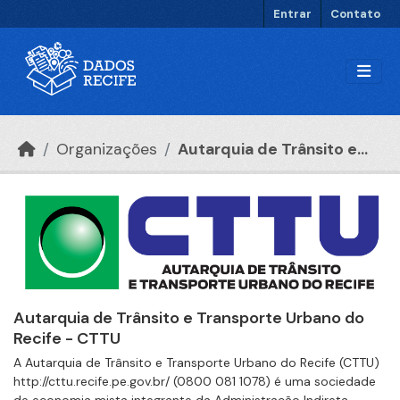
Ir para o conteúdo principal
Entrar
Contato
Organizações
Autarquia de Trânsito e...
Autarquia de Trânsito e Transporte Urbano do
Recife - CTTU
A Autarquia de Trânsito e Transporte Urbano do Recife (CTTU)
http://cttu.recife.pe.gov.br/ (0800 081 1078) é uma sociedade