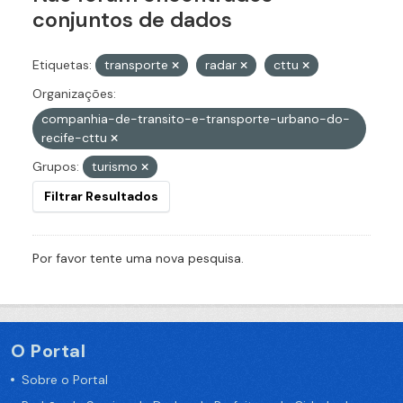
conjuntos de dados
Etiquetas:
transporte
radar
cttu
Organizações:
companhia-de-transito-e-transporte-urbano-do-
recife-cttu
Grupos:
turismo
Filtrar Resultados
Por favor tente uma nova pesquisa.
O Portal
Sobre o Portal