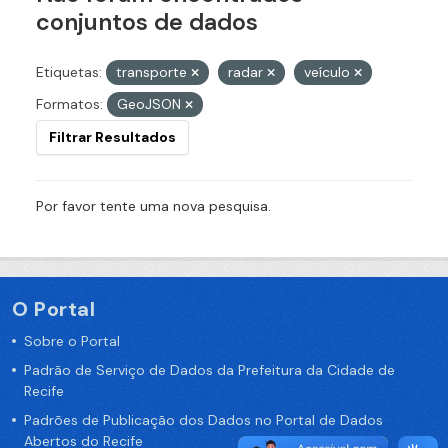
conjuntos de dados
Etiquetas:
transporte
radar
veículo
Formatos:
GeoJSON
Filtrar Resultados
Por favor tente uma nova pesquisa.
O Portal
Sobre o Portal
Padrão de Serviço de Dados da Prefeitura da Cidade de
Recife
Padrões de Publicação dos Dados no Portal de Dados
Abertos do Recife