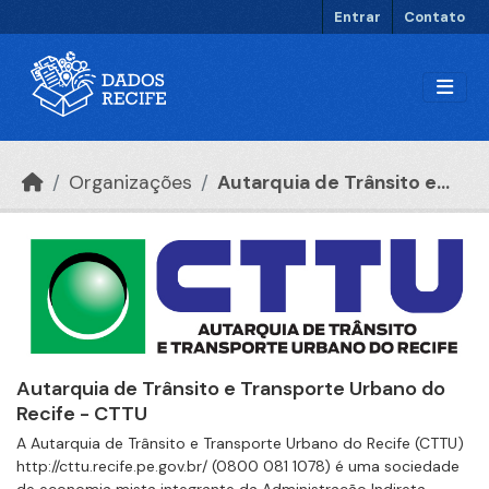
Ir para o conteúdo principal
Entrar
Contato
Organizações
Autarquia de Trânsito e...
Autarquia de Trânsito e Transporte Urbano do
Recife - CTTU
A Autarquia de Trânsito e Transporte Urbano do Recife (CTTU)
http://cttu.recife.pe.gov.br/ (0800 081 1078) é uma sociedade