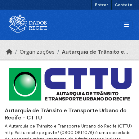
Ir para o conteúdo principal
Entrar
Contato
Organizações
Autarquia de Trânsito e...
Autarquia de Trânsito e Transporte Urbano do
Recife - CTTU
A Autarquia de Trânsito e Transporte Urbano do Recife (CTTU)
http://cttu.recife.pe.gov.br/ (0800 081 1078) é uma sociedade