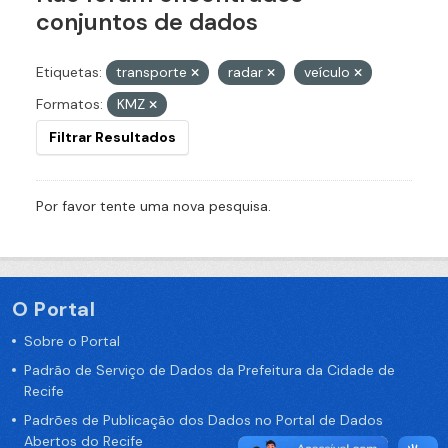
conjuntos de dados
Etiquetas:
transporte
radar
veículo
Formatos:
KMZ
Filtrar Resultados
Por favor tente uma nova pesquisa.
O Portal
Sobre o Portal
Padrão de Serviço de Dados da Prefeitura da Cidade de
Recife
Padrões de Publicação dos Dados no Portal de Dados
Abertos do Recife