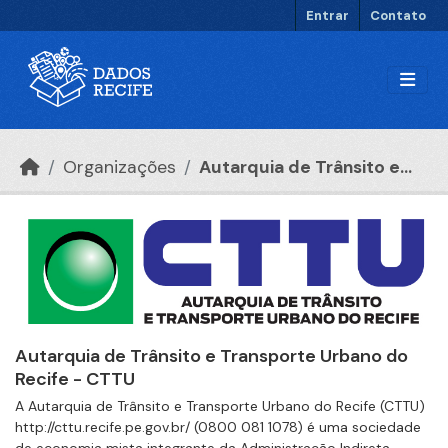
Ir para o conteúdo principal
Entrar
Contato
Organizações
Autarquia de Trânsito e...
Autarquia de Trânsito e Transporte Urbano do
Recife - CTTU
A Autarquia de Trânsito e Transporte Urbano do Recife (CTTU)
http://cttu.recife.pe.gov.br/ (0800 081 1078) é uma sociedade