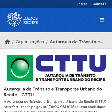
Ir para o conteúdo principal
Entrar
Contato
Organizações
Autarquia de Trânsito e...
Autarquia de Trânsito e Transporte Urbano do
Recife - CTTU
A Autarquia de Trânsito e Transporte Urbano do Recife (CTTU)
http://cttu.recife.pe.gov.br/ (0800 081 1078) é uma sociedade