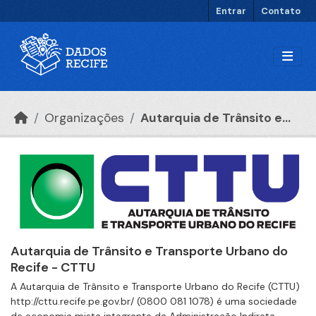
Ir para o conteúdo principal
Entrar
Contato
Organizações
Autarquia de Trânsito e...
Autarquia de Trânsito e Transporte Urbano do
Recife - CTTU
A Autarquia de Trânsito e Transporte Urbano do Recife (CTTU)
http://cttu.recife.pe.gov.br/ (0800 081 1078) é uma sociedade