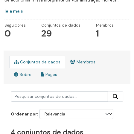
de economia mista integrante da Administração Indireta...
leia mais
Seguidores
Conjuntos de dados
Membros
0
29
1
Conjuntos de dados
Membros
Sobre
Pages
Ordenar por
4 conjuntos de dados