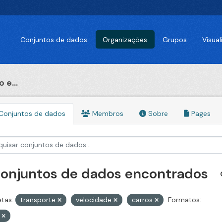
Conjuntos de dados
Organizações
Grupos
Visua
 e...
Conjuntos de dados
Membros
Sobre
Pages
conjuntos de dados encontrados
etas:
transporte
velocidade
carros
Formatos:
V