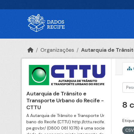
Ir para o conteúdo principal
Organizações
Autarquia de Trânsito
Autarquia de Trânsito e
Transporte Urbano do Recife -
8 
CTTU
A Autarquia de Trânsito e Transporte Ur
Etiqu
bano do Recife (CTTU) http://cttu.recife.
pe.gov.br/ (0800 081 1078) é uma socie
CS