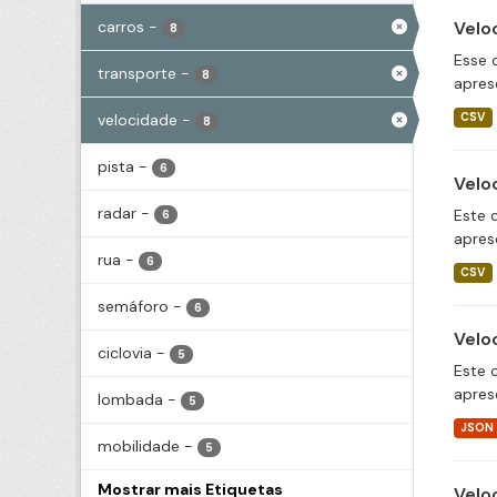
carros
-
Velo
8
Esse 
transporte
-
8
apres
velocidade
-
CSV
8
pista
-
6
Velo
radar
-
Este 
6
apres
rua
-
6
CSV
semáforo
-
6
Velo
ciclovia
-
5
Este 
apres
lombada
-
5
JSON
mobilidade
-
5
Mostrar mais Etiquetas
Velo