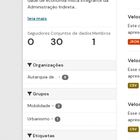
dade de economia mista integrante da
Administração Indireta...
Velo
leia mais
Este 
apres
Seguidores
Conjuntos de dados
Membros
0
30
1
JSON
Velo
Organizações
Esse 
apres
Autarquia de...
-
8
CSV
Grupos
Velo
Mobilidade
-
3
Esse 
Urbanismo
-
apres
1
CSV
Etiquetas