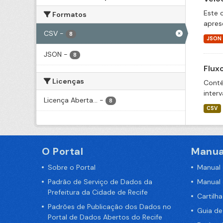
Este 
Formatos
apres
CSV
-
8
JSON
JSON
-
8
Flux
Licenças
Conté
inter
Licença Aberta...
-
8
CSV
O Portal
Manua
Sobre o Portal
Manual
Padrão de Serviço de Dados da
Manual
Prefeitura da Cidade de Recife
Cartilh
Padrões de Publicação dos Dados no
Guia d
Portal de Dados Abertos do Recife