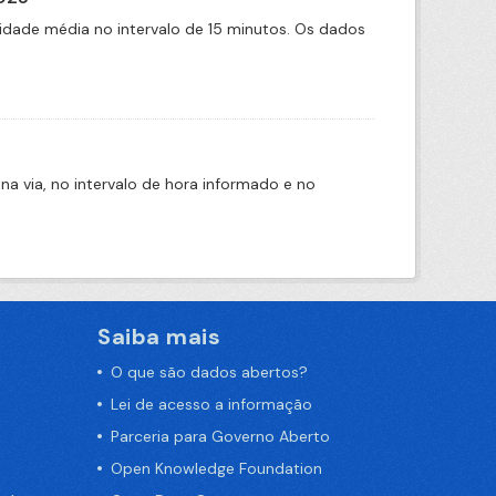
idade média no intervalo de 15 minutos. Os dados
na via, no intervalo de hora informado e no
Saiba mais
O que são dados abertos?
Lei de acesso a informação
Parceria para Governo Aberto
Open Knowledge Foundation