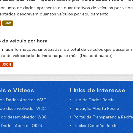
conjunto de dados apresenta os quantitativos de veículos por veloc
entados descrevem quantos veículos por equipamento...
CSV
o de veiculo por hora
m as informações, sintetizadas, do total de veículos que passaram 
valo de velocidade definido naquele mês. (Descontinuado)...
JSON
is e Vídeos
Links de Interesse
 de Dados Abertos W3C
Hub de Dados Recife
 do desenvolvedor W3C
Inovação Aberta Recife
a do desenvolvedor W3C
Portal da Transparência Recife
e Dados Abertos OKFN
Hacker Cidadão Recife