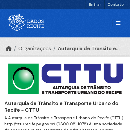
Ir para o conteúdo principal
Entrar
Contato
Organizações
Autarquia de Trânsito e...
Autarquia de Trânsito e Transporte Urbano do
Recife - CTTU
A Autarquia de Trânsito e Transporte Urbano do Recife (CTTU)
http://cttu.recife.pe.gov.br/ (0800 081 1078) é uma sociedade