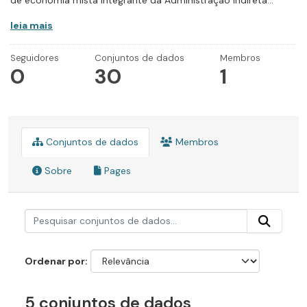
de economia mista integrante da Administração Indireta...
leia mais
Seguidores
Conjuntos de dados
Membros
0
30
1
Conjuntos de dados
Membros
Sobre
Pages
Ordenar por
5 conjuntos de dados