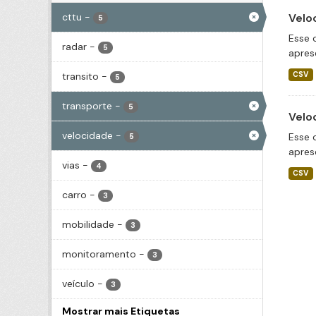
cttu
-
Velo
5
Esse 
radar
-
5
apres
transito
-
CSV
5
transporte
-
5
Velo
velocidade
-
Esse 
5
apres
vias
-
4
CSV
carro
-
3
mobilidade
-
3
monitoramento
-
3
veículo
-
3
Mostrar mais Etiquetas