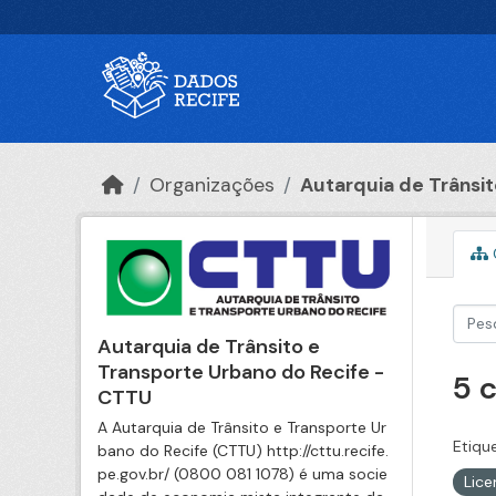
Ir para o conteúdo principal
Organizações
Autarquia de Trânsito
Autarquia de Trânsito e
Transporte Urbano do Recife -
5 
CTTU
A Autarquia de Trânsito e Transporte Ur
Etiqu
bano do Recife (CTTU) http://cttu.recife.
pe.gov.br/ (0800 081 1078) é uma socie
Lic