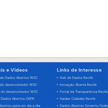
is e Vídeos
Links de Interesse
 de Dados Abertos W3C
Hub de Dados Recife
 do desenvolvedor W3C
Inovação Aberta Recife
a do desenvolvedor W3C
Portal da Transparência Recife
e Dados Abertos OKFN
Hacker Cidadão Recife
bertos para um dia a dia
Dados Abertos Governo Feder