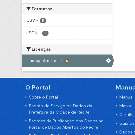
Formatos
CSV
-
5
JSON
-
5
Licenças
Licença Aberta...
-
5
O Portal
Manua
Sobre o Portal
Manual
Padrão de Serviço de Dados da
Manual
Prefeitura da Cidade de Recife
Cartilh
Padrões de Publicação dos Dados no
Guia d
Portal de Dados Abertos do Recife
Dados A