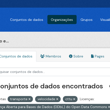
Conjuntos de dados
Organizações
Grupos
Visua
 e...
Conjuntos de dados
Membros
Sobre
Pages
conjuntos de dados encontrados
etas:
transporte
velocidade
cttu
Licenças:
ença Aberta para Bases de Dados (ODbL) do Open Data Commons