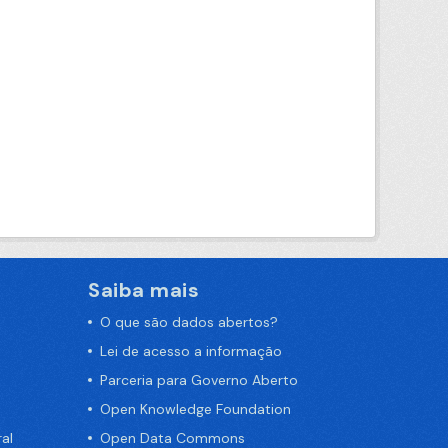
Saiba mais
O que são dados abertos?
Lei de acesso a informação
Parceria para Governo Aberto
Open Knowledge Foundation
al
Open Data Commons