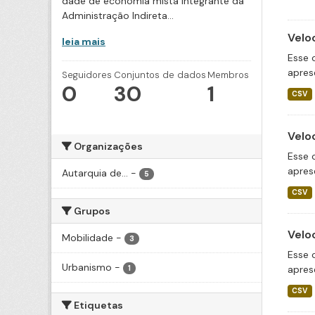
dade de economia mista integrante da
Administração Indireta...
Velo
leia mais
Esse 
apres
Seguidores
Conjuntos de dados
Membros
0
30
1
CSV
Velo
Organizações
Esse 
apres
Autarquia de...
-
5
CSV
Grupos
Velo
Mobilidade
-
3
Esse 
Urbanismo
-
apres
1
CSV
Etiquetas