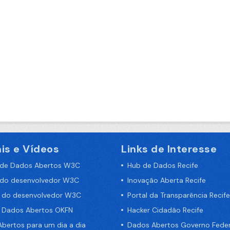
is e Vídeos
Links de Interesse
 de Dados Abertos W3C
Hub de Dados Recife
 do desenvolvedor W3C
Inovação Aberta Recife
a do desenvolvedor W3C
Portal da Transparência Recife
e Dados Abertos OKFN
Hacker Cidadão Recife
bertos para um dia a dia
Dados Abertos Governo Feder