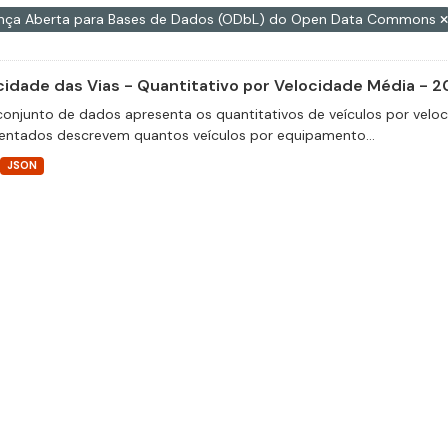
ença Aberta para Bases de Dados (ODbL) do Open Data Commons
cidade das Vias - Quantitativo por Velocidade Média - 2
conjunto de dados apresenta os quantitativos de veículos por velo
entados descrevem quantos veículos por equipamento...
JSON