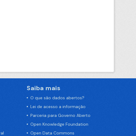
Saiba mais
O que são dados abertos?
Lei de acesso a informação
Parceria para Governo Aberto
Open Knowledge Foundation
al
Open Data Commons