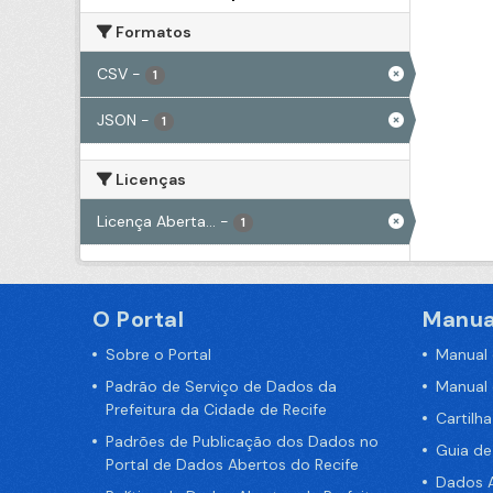
Formatos
CSV
-
1
JSON
-
1
Licenças
Licença Aberta...
-
1
O Portal
Manua
Sobre o Portal
Manual
Padrão de Serviço de Dados da
Manual
Prefeitura da Cidade de Recife
Cartilh
Padrões de Publicação dos Dados no
Guia d
Portal de Dados Abertos do Recife
Dados A