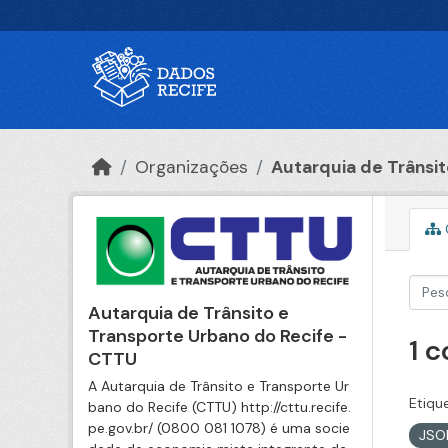
Ir para o conteúdo principal
Organizações
Autarquia de Trânsito
Autarquia de Trânsito e
Transporte Urbano do Recife -
1 
CTTU
A Autarquia de Trânsito e Transporte Ur
Etiqu
bano do Recife (CTTU) http://cttu.recife.
pe.gov.br/ (0800 081 1078) é uma socie
JS