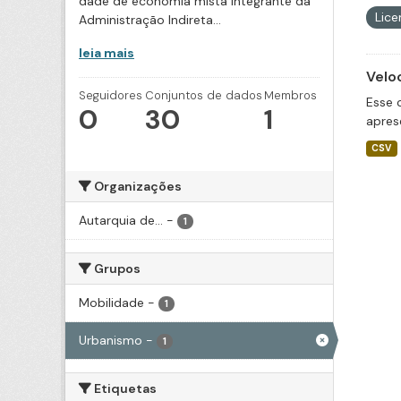
dade de economia mista integrante da
Lic
Administração Indireta...
leia mais
Velo
Seguidores
Conjuntos de dados
Membros
Esse 
0
30
1
apres
CSV
Organizações
Autarquia de...
-
1
Grupos
Mobilidade
-
1
Urbanismo
-
1
Etiquetas