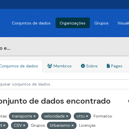
Conjuntos de dados
Organizações
Grupos
Visua
 e...
Conjuntos de dados
Membros
Sobre
Pages
conjunto de dados encontrado
etas:
transporte
velocidade
cttu
Formatos:
ON
CSV
Grupos:
Urbanismo
Licenças: