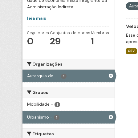
dade de economia mista integrante da
Auta
Administração Indireta...
leia mais
Velo
Seguidores
Conjuntos de dados
Membros
Esse 
0
29
1
apres
CSV
Organizações
Autarquia de...
-
1
Grupos
Mobilidade
-
1
Urbanismo
-
1
Etiquetas