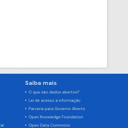
Saiba mais
O que são dados abertos?
Lei de acesso a informação
Parceria para Governo Aberto
Open Knowledge Foundation
al
Open Data Commons