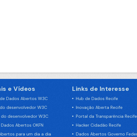
is e Vídeos
Links de Interesse
 de Dados Abertos W3C
Hub de Dados Recife
 do desenvolvedor W3C
Inovação Aberta Recife
a do desenvolvedor W3C
Portal da Transparência Recife
e Dados Abertos OKFN
Hacker Cidadão Recife
bertos para um dia a dia
Dados Abertos Governo Feder