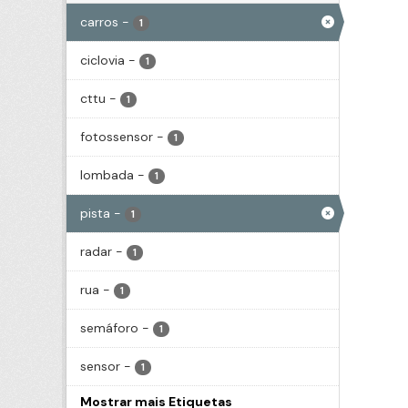
carros
-
1
ciclovia
-
1
cttu
-
1
fotossensor
-
1
lombada
-
1
pista
-
1
radar
-
1
rua
-
1
semáforo
-
1
sensor
-
1
Mostrar mais Etiquetas