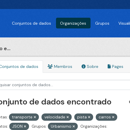
Conjuntos de dados
Organizações
Grupos
Visua
 e...
Conjuntos de dados
Membros
Sobre
Pages
conjunto de dados encontrado
etas:
transporte
velocidade
pista
carros
tos:
JSON
Grupos:
Urbanismo
Organizações: