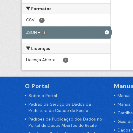
Formatos
CSV
-
1
JSON
-
1
Licenças
Licença Aberta...
-
1
O Portal
Manua
Sobre o Portal
Manual
Padrão de Serviço de Dados da
Manual
Prefeitura da Cidade de Recife
Cartilh
Padrões de Publicação dos Dados no
Guia d
Portal de Dados Abertos do Recife
Dados A