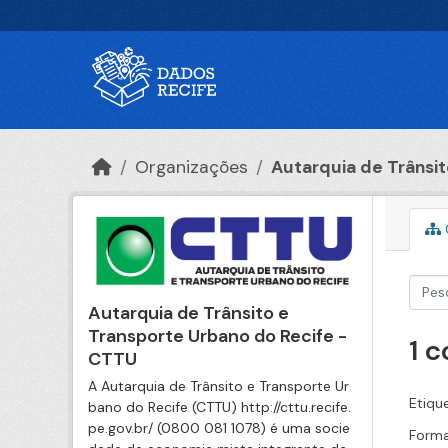
Ir para o conteúdo principal
Organizações
Autarquia de Trânsito
Autarquia de Trânsito e
Transporte Urbano do Recife -
1 
CTTU
A Autarquia de Trânsito e Transporte Ur
Etiqu
bano do Recife (CTTU) http://cttu.recife.
pe.gov.br/ (0800 081 1078) é uma socie
Forma