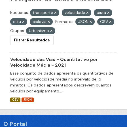
Etiquetas:
transporte
velocidade
pista
cttu
ciclovia
Formatos:
JSON
CSV
Grupos:
Urbanismo
Filtrar Resultados
Velocidade das Vias - Quantitativo por
Velocidade Média - 2021
Esse conjunto de dados apresenta os quantitativos de
veículos por velocidade média no intervalo de 15
minutos. Os dados apresentados descrevem quantos
veículos por equipamento...
CSV
JSON
O Portal