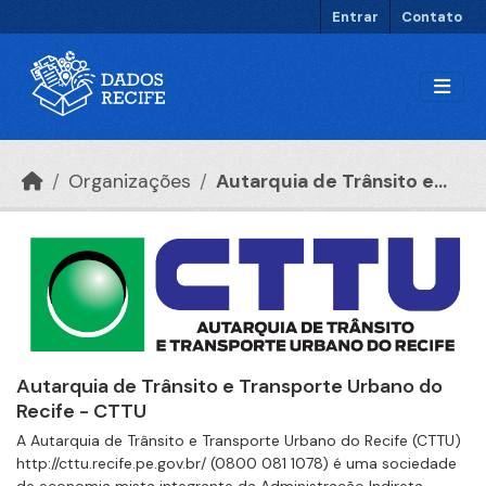
Ir para o conteúdo principal
Entrar
Contato
Organizações
Autarquia de Trânsito e...
Autarquia de Trânsito e Transporte Urbano do
Recife - CTTU
A Autarquia de Trânsito e Transporte Urbano do Recife (CTTU)
http://cttu.recife.pe.gov.br/ (0800 081 1078) é uma sociedade