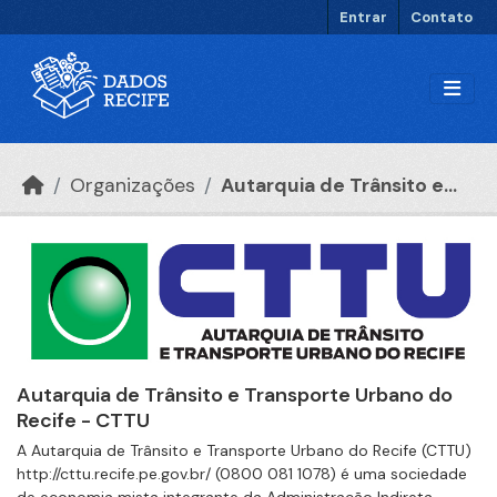
Ir para o conteúdo principal
Entrar
Contato
Organizações
Autarquia de Trânsito e...
Autarquia de Trânsito e Transporte Urbano do
Recife - CTTU
A Autarquia de Trânsito e Transporte Urbano do Recife (CTTU)
http://cttu.recife.pe.gov.br/ (0800 081 1078) é uma sociedade