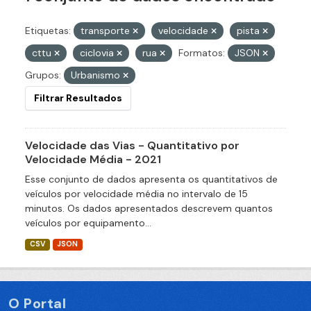
Etiquetas:
transporte
velocidade
pista
cttu
ciclovia
rua
Formatos:
JSON
Grupos:
Urbanismo
Filtrar Resultados
Velocidade das Vias - Quantitativo por
Velocidade Média - 2021
Esse conjunto de dados apresenta os quantitativos de
veículos por velocidade média no intervalo de 15
minutos. Os dados apresentados descrevem quantos
veículos por equipamento...
CSV
JSON
O Portal