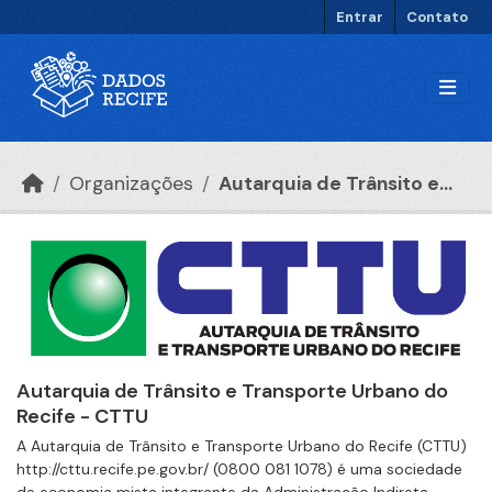
Ir para o conteúdo principal
Entrar
Contato
Organizações
Autarquia de Trânsito e...
Autarquia de Trânsito e Transporte Urbano do
Recife - CTTU
A Autarquia de Trânsito e Transporte Urbano do Recife (CTTU)
http://cttu.recife.pe.gov.br/ (0800 081 1078) é uma sociedade