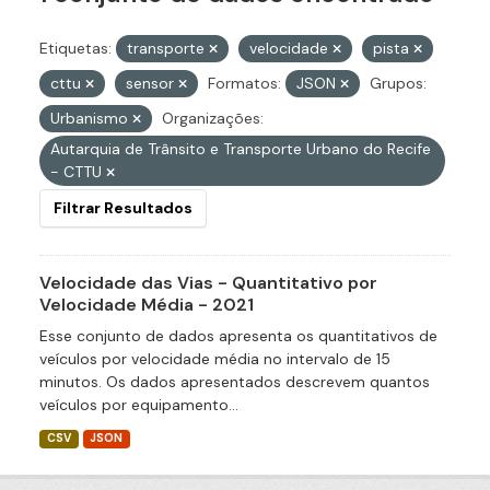
Etiquetas:
transporte
velocidade
pista
cttu
sensor
Formatos:
JSON
Grupos:
Urbanismo
Organizações:
Autarquia de Trânsito e Transporte Urbano do Recife
- CTTU
Filtrar Resultados
Velocidade das Vias - Quantitativo por
Velocidade Média - 2021
Esse conjunto de dados apresenta os quantitativos de
veículos por velocidade média no intervalo de 15
minutos. Os dados apresentados descrevem quantos
veículos por equipamento...
CSV
JSON