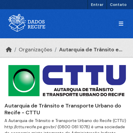
Ir para o conteúdo principal
Entrar
Contato
Organizações
Autarquia de Trânsito e...
Autarquia de Trânsito e Transporte Urbano do
Recife - CTTU
A Autarquia de Trânsito e Transporte Urbano do Recife (CTTU)
http://cttu.recife.pe.gov.br/ (0800 081 1078) é uma sociedade