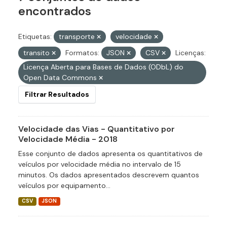
encontrados
Etiquetas:
transporte
velocidade
transito
Formatos:
JSON
CSV
Licenças:
Licença Aberta para Bases de Dados (ODbL) do
Open Data Commons
Filtrar Resultados
Velocidade das Vias - Quantitativo por
Velocidade Média - 2018
Esse conjunto de dados apresenta os quantitativos de
veículos por velocidade média no intervalo de 15
minutos. Os dados apresentados descrevem quantos
veículos por equipamento...
CSV
JSON