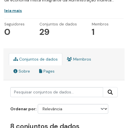
de economia mista integrante da Administração Indireta...
leia mais
Seguidores
Conjuntos de dados
Membros
0
29
1
Conjuntos de dados
Membros
Sobre
Pages
Ordenar por
8 conjuntos de dados