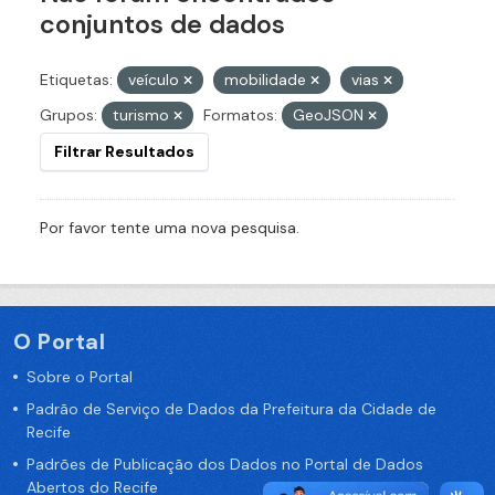
conjuntos de dados
Etiquetas:
veículo
mobilidade
vias
Grupos:
turismo
Formatos:
GeoJSON
Filtrar Resultados
Por favor tente uma nova pesquisa.
O Portal
Sobre o Portal
Padrão de Serviço de Dados da Prefeitura da Cidade de
Recife
Padrões de Publicação dos Dados no Portal de Dados
Abertos do Recife