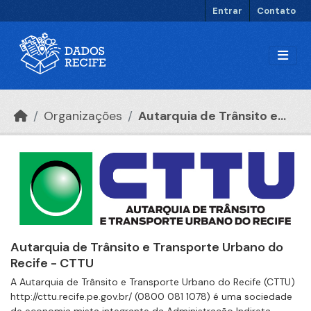
Ir para o conteúdo principal
Entrar
Contato
Organizações
Autarquia de Trânsito e...
Autarquia de Trânsito e Transporte Urbano do
Recife - CTTU
A Autarquia de Trânsito e Transporte Urbano do Recife (CTTU)
http://cttu.recife.pe.gov.br/ (0800 081 1078) é uma sociedade