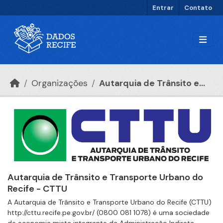
Ir para o conteúdo principal
Entrar
Contato
Organizações
Autarquia de Trânsito e...
Autarquia de Trânsito e Transporte Urbano do
Recife - CTTU
A Autarquia de Trânsito e Transporte Urbano do Recife (CTTU)
http://cttu.recife.pe.gov.br/ (0800 081 1078) é uma sociedade