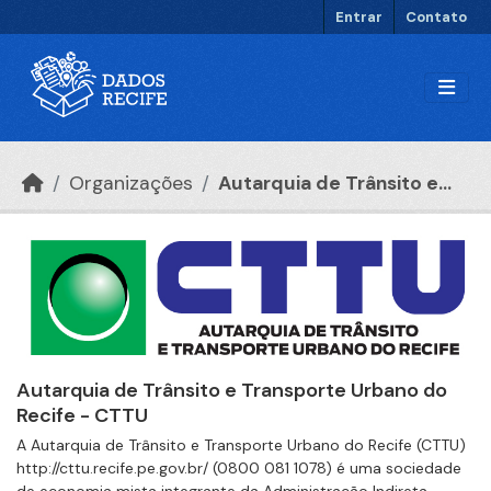
Ir para o conteúdo principal
Entrar
Contato
Organizações
Autarquia de Trânsito e...
Autarquia de Trânsito e Transporte Urbano do
Recife - CTTU
A Autarquia de Trânsito e Transporte Urbano do Recife (CTTU)
http://cttu.recife.pe.gov.br/ (0800 081 1078) é uma sociedade