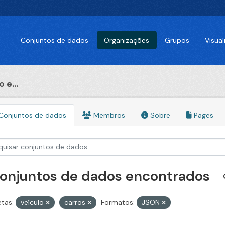
Conjuntos de dados
Organizações
Grupos
Visua
 e...
Conjuntos de dados
Membros
Sobre
Pages
conjuntos de dados encontrados
etas:
veículo
carros
Formatos:
JSON