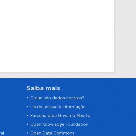
Saiba mais
O que são dados abertos?
Lei de acesso a informação
Parceria para Governo Aberto
Open Knowledge Foundation
al
Open Data Commons