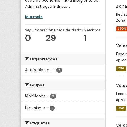
dade de economia mista integrante da
Zona
Administração Indireta...
Regis
leia mais
Zona 
JSON
Seguidores
Conjuntos de dados
Membros
0
29
1
Velo
Esse 
Organizações
apres
CSV
Autarquia de...
-
7
Grupos
Velo
Esse 
Mobilidade
-
2
apres
Urbanismo
-
1
CSV
Etiquetas
Velo