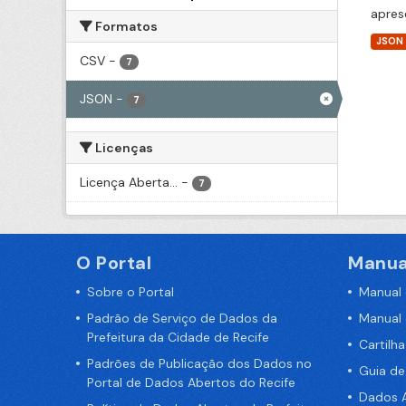
apres
Formatos
JSON
CSV
-
7
JSON
-
7
Licenças
Licença Aberta...
-
7
O Portal
Manua
Sobre o Portal
Manual
Padrão de Serviço de Dados da
Manual
Prefeitura da Cidade de Recife
Cartilh
Padrões de Publicação dos Dados no
Guia d
Portal de Dados Abertos do Recife
Dados A