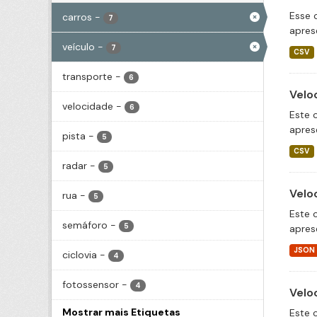
Esse 
carros
-
7
apres
veículo
-
7
CSV
transporte
-
6
Velo
velocidade
-
6
Este 
apres
pista
-
5
CSV
radar
-
5
Velo
rua
-
5
Este 
semáforo
-
5
apres
JSON
ciclovia
-
4
fotossensor
-
4
Velo
Mostrar mais Etiquetas
Este 