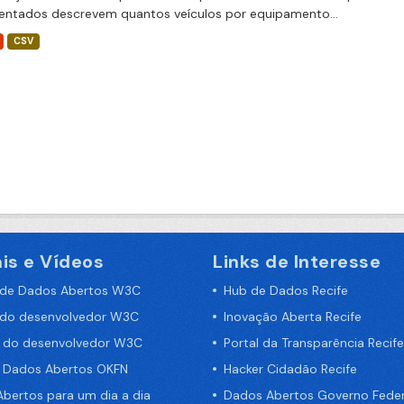
entados descrevem quantos veículos por equipamento...
CSV
is e Vídeos
Links de Interesse
 de Dados Abertos W3C
Hub de Dados Recife
 do desenvolvedor W3C
Inovação Aberta Recife
a do desenvolvedor W3C
Portal da Transparência Recife
e Dados Abertos OKFN
Hacker Cidadão Recife
bertos para um dia a dia
Dados Abertos Governo Feder