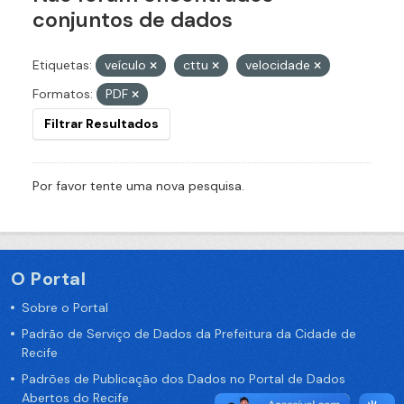
conjuntos de dados
Etiquetas:
veículo
cttu
velocidade
Formatos:
PDF
Filtrar Resultados
Por favor tente uma nova pesquisa.
O Portal
Sobre o Portal
Padrão de Serviço de Dados da Prefeitura da Cidade de
Recife
Padrões de Publicação dos Dados no Portal de Dados
Abertos do Recife