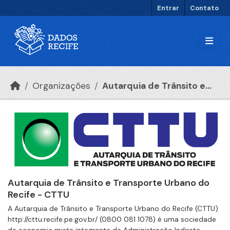
Ir para o conteúdo principal
Entrar
Contato
Organizações
Autarquia de Trânsito e...
Autarquia de Trânsito e Transporte Urbano do
Recife - CTTU
A Autarquia de Trânsito e Transporte Urbano do Recife (CTTU)
http://cttu.recife.pe.gov.br/ (0800 081 1078) é uma sociedade