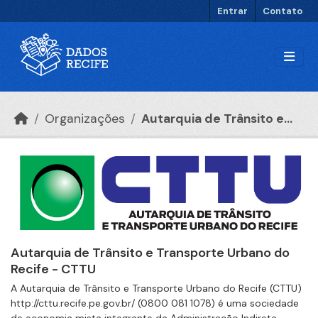
Ir para o conteúdo principal
Entrar
Contato
Organizações
Autarquia de Trânsito e...
Autarquia de Trânsito e Transporte Urbano do
Recife - CTTU
A Autarquia de Trânsito e Transporte Urbano do Recife (CTTU)
http://cttu.recife.pe.gov.br/ (0800 081 1078) é uma sociedade