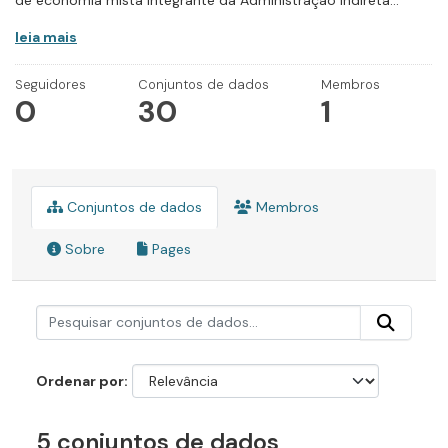
de economia mista integrante da Administração Indireta...
leia mais
Seguidores
Conjuntos de dados
Membros
0
30
1
Conjuntos de dados
Membros
Sobre
Pages
Ordenar por
5 conjuntos de dados