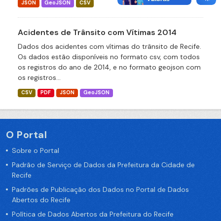
JSON
GeoJSON
CSV
Acidentes de Trânsito com Vítimas 2014
Dados dos acidentes com vítimas do trânsito de Recife.
Os dados estão disponíveis no formato csv, com todos
os registros do ano de 2014, e no formato geojson com
os registros...
CSV
PDF
JSON
GeoJSON
O Portal
Sobre o Portal
Padrão de Serviço de Dados da Prefeitura da Cidade de
Recife
Padrões de Publicação dos Dados no Portal de Dados
Abertos do Recife
Política de Dados Abertos da Prefeitura do Recife