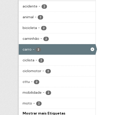
acidente
-
2
animal
-
2
bicicleta
-
2
caminhão
-
2
carro
-
2
ciclista
-
2
ciclomotor
-
2
cttu
-
2
mobilidade
-
2
moto
-
2
Mostrar mais Etiquetas