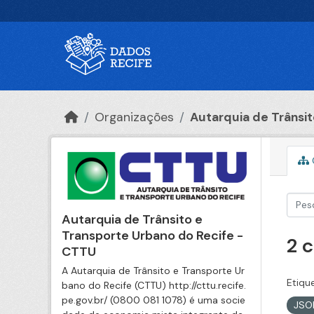
Ir para o conteúdo principal
Organizações
Autarquia de Trânsito
Autarquia de Trânsito e
Transporte Urbano do Recife -
2 
CTTU
A Autarquia de Trânsito e Transporte Ur
Etiqu
bano do Recife (CTTU) http://cttu.recife.
pe.gov.br/ (0800 081 1078) é uma socie
JS