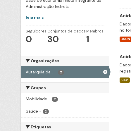
dade de economia mista integrante da
Administração Indireta...
Acid
leia mais
Dados
no fo
Seguidores
Conjuntos de dados
Membros
0
30
1
JSON
Acid
Organizações
Dados
regis
Autarquia de...
-
2
CSV
Grupos
Mobilidade
-
2
Saúde
-
2
Etiquetas