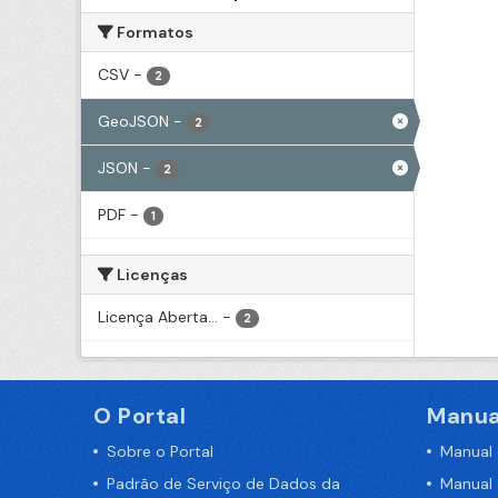
Formatos
CSV
-
2
GeoJSON
-
2
JSON
-
2
PDF
-
1
Licenças
Licença Aberta...
-
2
O Portal
Manua
Sobre o Portal
Manual
Padrão de Serviço de Dados da
Manual