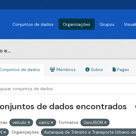
Conjuntos de dados
Organizações
Grupos
Visua
 e...
Conjuntos de dados
Membros
Sobre
Pages
conjuntos de dados encontrados
etas:
veículo
carro
Formatos:
GeoJSON
ON
Organizações:
Autarquia de Trânsito e Transporte Urbano d