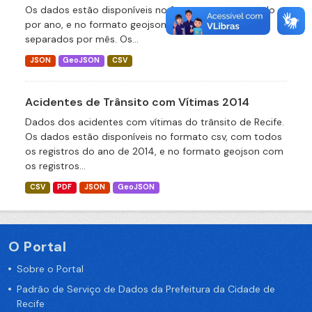
Os dados estão disponíveis no formato csv, agrupado
por ano, e no formato geojson com os registros
separados por mês. Os...
JSON
GeoJSON
CSV
Acidentes de Trânsito com Vítimas 2014
Dados dos acidentes com vítimas do trânsito de Recife.
Os dados estão disponíveis no formato csv, com todos
os registros do ano de 2014, e no formato geojson com
os registros...
CSV
PDF
JSON
GeoJSON
O Portal
Sobre o Portal
Padrão de Serviço de Dados da Prefeitura da Cidade de
Recife