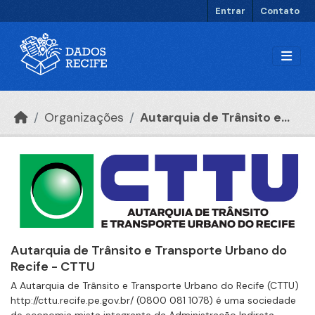
Ir para o conteúdo principal
Entrar
Contato
Organizações
Autarquia de Trânsito e...
Autarquia de Trânsito e Transporte Urbano do
Recife - CTTU
A Autarquia de Trânsito e Transporte Urbano do Recife (CTTU)
http://cttu.recife.pe.gov.br/ (0800 081 1078) é uma sociedade