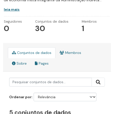
de economia mista integrante da Administração Indireta...
leia mais
Seguidores
Conjuntos de dados
Membros
0
30
1
Conjuntos de dados
Membros
Sobre
Pages
Ordenar por
5 conjuntos de dados