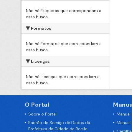
Não há Etiquetas que correspondam a
essa busca
Formatos
Não há Formatos que correspondam a
essa busca
Licenças
Não há Licenças que correspondam a
essa busca
O Portal
Manua
Sobre o Portal
Manual
Padrão de Serviço de Dados da
Manual
Prefeitura da Cidade de Recife
Cartilh