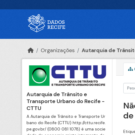
Ir para o conteúdo principal
Organizações
Autarquia de Trânsito
Autarquia de Trânsito e
Transporte Urbano do Recife -
Nã
CTTU
de
A Autarquia de Trânsito e Transporte Ur
bano do Recife (CTTU) http://cttu.recife.
pe.gov.br/ (0800 081 1078) é uma socie
Etiqu