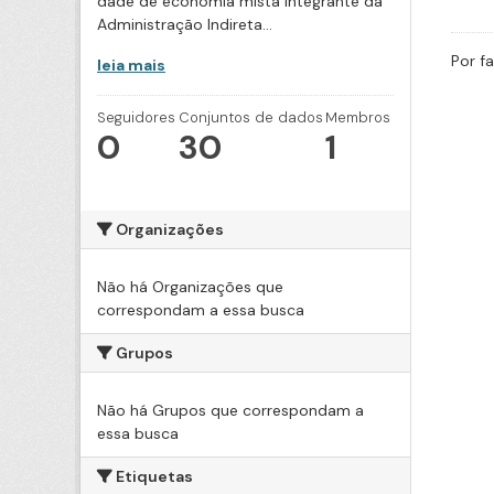
dade de economia mista integrante da
Administração Indireta...
Por f
leia mais
Seguidores
Conjuntos de dados
Membros
0
30
1
Organizações
Não há Organizações que
correspondam a essa busca
Grupos
Não há Grupos que correspondam a
essa busca
Etiquetas