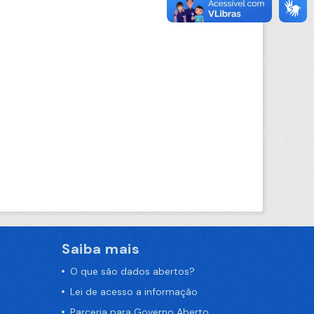
Saiba mais
O que são dados abertos?
Lei de acesso a informação
Parceria para Governo Aberto