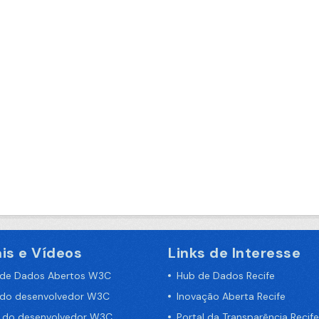
is e Vídeos
Links de Interesse
 de Dados Abertos W3C
Hub de Dados Recife
 do desenvolvedor W3C
Inovação Aberta Recife
a do desenvolvedor W3C
Portal da Transparência Recife