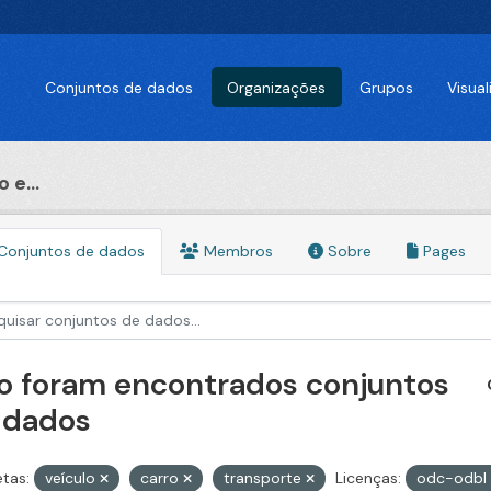
Conjuntos de dados
Organizações
Grupos
Visua
 e...
Conjuntos de dados
Membros
Sobre
Pages
o foram encontrados conjuntos
 dados
etas:
veículo
carro
transporte
Licenças:
odc-odbl