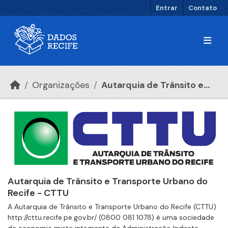
Ir para o conteúdo principal
Entrar
Contato
Organizações
Autarquia de Trânsito e...
Autarquia de Trânsito e Transporte Urbano do
Recife - CTTU
A Autarquia de Trânsito e Transporte Urbano do Recife (CTTU)
http://cttu.recife.pe.gov.br/ (0800 081 1078) é uma sociedade