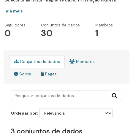
de economia mista integrante da Administração Indireta...
leia mais
Seguidores
Conjuntos de dados
Membros
0
30
1
Conjuntos de dados
Membros
Sobre
Pages
Ordenar por
3 conjuntos de dados