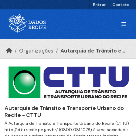
Ir para o conteúdo principal
Entrar
Contato
Organizações
Autarquia de Trânsito e...
Autarquia de Trânsito e Transporte Urbano do
Recife - CTTU
A Autarquia de Trânsito e Transporte Urbano do Recife (CTTU)
http://cttu.recife.pe.gov.br/ (0800 081 1078) é uma sociedade