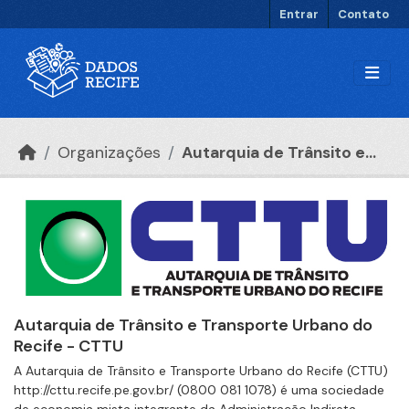
Ir para o conteúdo principal
Entrar
Contato
Organizações
Autarquia de Trânsito e...
Autarquia de Trânsito e Transporte Urbano do
Recife - CTTU
A Autarquia de Trânsito e Transporte Urbano do Recife (CTTU)
http://cttu.recife.pe.gov.br/ (0800 081 1078) é uma sociedade