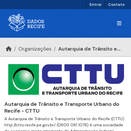
Ir para o conteúdo principal
Entrar
Contato
Organizações
Autarquia de Trânsito e...
Autarquia de Trânsito e Transporte Urbano do
Recife - CTTU
A Autarquia de Trânsito e Transporte Urbano do Recife (CTTU)
http://cttu.recife.pe.gov.br/ (0800 081 1078) é uma sociedade