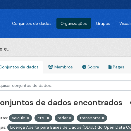
Conjuntos de dados
Organizações
Grupos
Visua
 e...
Conjuntos de dados
Membros
Sobre
Pages
conjuntos de dados encontrados
etas:
veículo
cttu
radar
transporte
ças:
Licença Aberta para Bases de Dados (ODbL) do Open Data