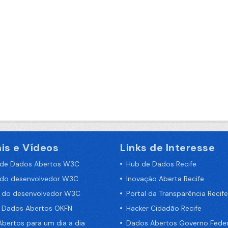
is e Vídeos
Links de Interesse
 de Dados Abertos W3C
Hub de Dados Recife
 do desenvolvedor W3C
Inovação Aberta Recife
a do desenvolvedor W3C
Portal da Transparência Recife
e Dados Abertos OKFN
Hacker Cidadão Recife
bertos para um dia a dia
Dados Abertos Governo Feder