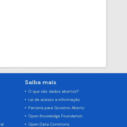
Saiba mais
O que são dados abertos?
Lei de acesso a informação
Parceria para Governo Aberto
Open Knowledge Foundation
al
Open Data Commons