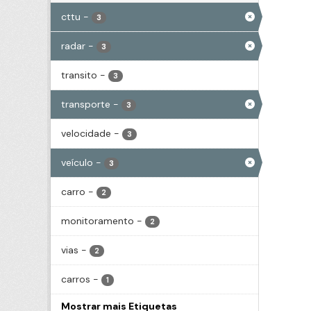
cttu
-
3
radar
-
3
transito
-
3
transporte
-
3
velocidade
-
3
veículo
-
3
carro
-
2
monitoramento
-
2
vias
-
2
carros
-
1
Mostrar mais Etiquetas