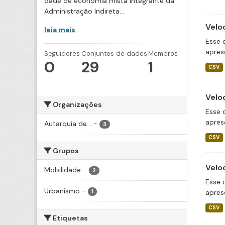
dade de economia mista integrante da
Administração Indireta...
Velo
leia mais
Esse 
apres
Seguidores
Conjuntos de dados
Membros
0
29
1
CSV
Velo
Organizações
Esse 
apres
Autarquia de...
-
3
CSV
Grupos
Velo
Mobilidade
-
2
Esse 
Urbanismo
-
apres
1
CSV
Etiquetas