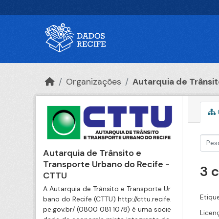
Ir para o conteúdo principal
Organizações
Autarquia de Trânsito
Autarquia de Trânsito e
Transporte Urbano do Recife -
3 
CTTU
A Autarquia de Trânsito e Transporte Ur
Etiqu
bano do Recife (CTTU) http://cttu.recife.
pe.gov.br/ (0800 081 1078) é uma socie
Licen