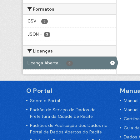
Formatos
CSV
-
3
JSON
-
3
Licenças
Licença Aberta...
-
3
O Portal
Manua
Sobre o Portal
Manual
Padrão de Serviço de Dados da
Manual
Prefeitura da Cidade de Recife
Cartilh
Padrões de Publicação dos Dados no
Guia d
Portal de Dados Abertos do Recife
Dados A