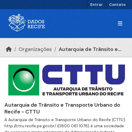
Ir para o conteúdo principal
Entrar
Contato
Organizações
Autarquia de Trânsito e...
Autarquia de Trânsito e Transporte Urbano do
Recife - CTTU
A Autarquia de Trânsito e Transporte Urbano do Recife (CTTU)
http://cttu.recife.pe.gov.br/ (0800 081 1078) é uma sociedade