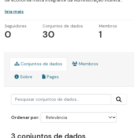
de economia mista integrante da Administração Indireta...
leia mais
Seguidores
Conjuntos de dados
Membros
0
30
1
Conjuntos de dados
Membros
Sobre
Pages
Ordenar por
3 conjuntos de dados